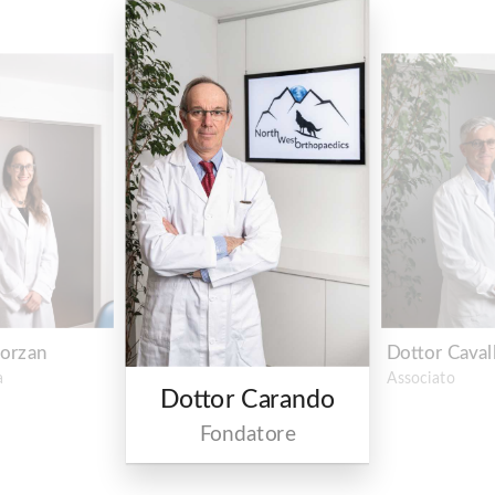
Zorzan
Dottor Caval
a
Associato
Dottor Carando
Fondatore