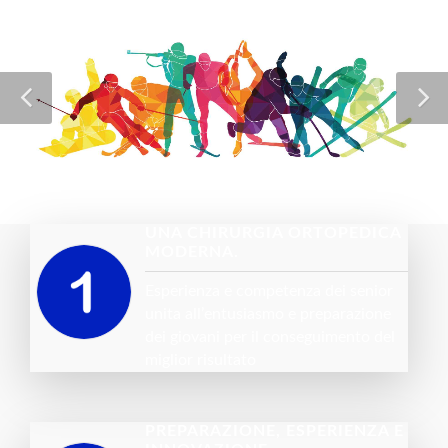
UNA CHIRURGIA ORTOPEDICA
MODERNA.
Esperienza e competenza dei senior
unita all’entusiasmo e preparazione
dei giovani per il conseguimento del
miglior risultato
PREPARAZIONE, ESPERIENZA E