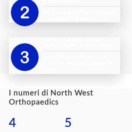
INNOVAZIONE.
Nei centri ortopedici d'eccellenza in
cui operiamo in Piemonte
L’APPLICAZIONE DELLE
TECNICHE PIÙ AGGIORNATE.
Grazie alla partecipazione ai più
importanti congressi e meeting del
settore
I numeri di North West
Orthopaedics
4
5