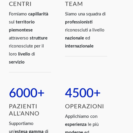
CENTRI
TEAM
Forniamo
capillarità
Siamo una squadra di
sul
territorio
professionisti
piemontese
riconosciuti a livello
attraverso
strutture
nazionale
ed
riconosciute per il
internazionale
loro
livello
di
servizio
6000
+
4500
+
PAZIENTI
OPERAZIONI
ALL'ANNO
Applichiamo con
Supportiamo
esperienza
le più
un’
estesa gamma
di
moderne
ed